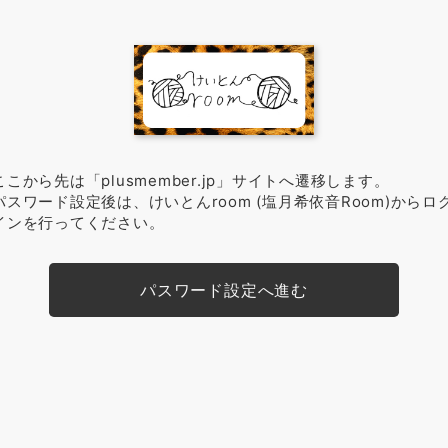
ここから先は「plusmember.jp」サイトへ遷移します。
パスワード設定後は、けいとんroom (塩月希依音Room)からロ
インを行ってください。
パスワード設定へ進む